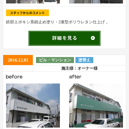
鉄部エポキシ系錆止め塗り・2液型ポリウレタン仕上げ 。
2016.12.01
ビル・マンション
塗替え
施主様：オーナー様