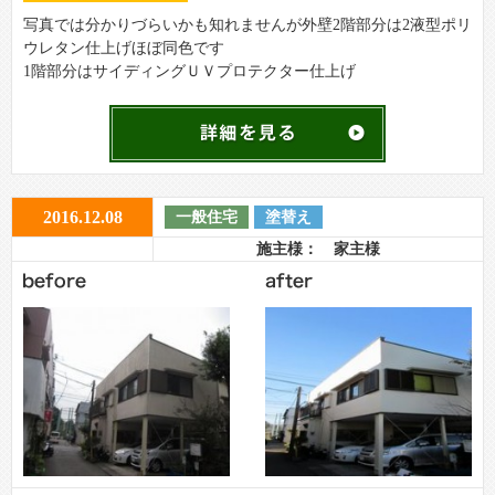
写真では分かりづらいかも知れませんが外壁2階部分は2液型ポリ
ウレタン仕上げほぼ同色です
1階部分はサイディングＵＶプロテクター仕上げ
2016.12.08
一般住宅
塗替え
施主様： 家主様